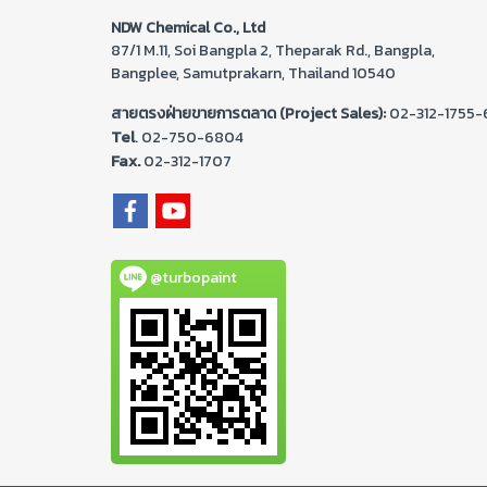
NDW Chemical Co., Ltd
87/1 M.11, Soi Bangpla 2, Theparak Rd., Bangpla,
Bangplee, Samutprakarn, Thailand 10540
สายตรงฝ่ายขายการตลาด (Project Sales):
02-312-1755-
Tel
. 02-
750-6804
Fax.
02-312-1707
@turbopaint