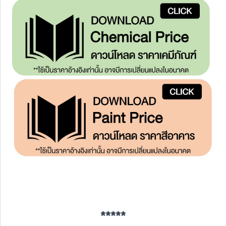
*****