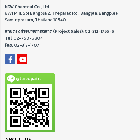
NDW Chemical Co., Ltd
87/1 M.11, Soi Bangpla 2, Theparak Rd., Bangpla, Bangplee,
Samutprakarn, Thailand 10540
สายตรงฝ่ายขายการตลาด (Project Sales):
02-312-1755-6
Tel
. 02-
750-6804
Fax.
02-312-1707
@turbopaint
ABOUT US