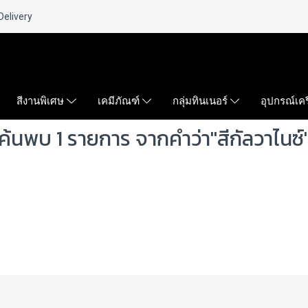
Delivery
สีงานพิเศษ
เคมีภัณฑ์
กลุ่มทินเนอร์
อุปกรณ์เคร
ค้นพบ 1 รายการ จากคำว่า"สีกัลวาไนซ์