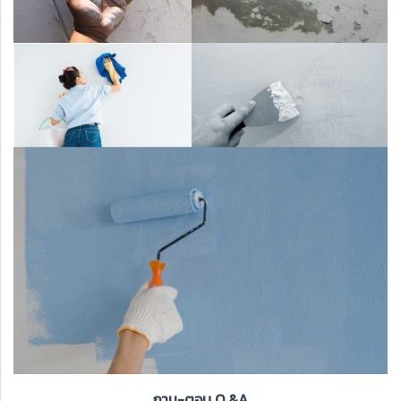
ถาม-ตอบ Q &A