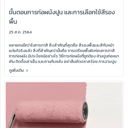
ขั้นตอนการก่อผนังปูน และการเลือกใช้สีรอง
พื้น
25 ส.ค. 2564
หลายคนนึกว่าในการทาสี สิ่งสำคัญที่สุดคือ สีรองพื้นและสีทับหน้า
แต่แท้จริงแล้ว สิ่งที่สำคัญกว่านั้นคือ การเตรียมพื้นผิวก่อนการทาสี
การก่อผนัง มีประโยชน์อย่างไร วิธีการก่อผนังที่ถูกต้อง ห้ามปูนก่อหนา
เกิน ติดตั้งเสาเอ็น และคานทับหลัง อย่าลืมยัดปลาสร้อย การฉาบปูน
เพื่อให้ผนังเรียบเสมอกัน ขั้นตอนการฉาบผนัง ใช้เครื่องผสมปูนฉาบดี
ดูเพิ่มเติม
กว่า อย่าฉาบปูนหนาเกินไป บ่มผนังให้ความชื้น ผนังก่อด้วยอิฐมอญ
อิฐบล็อก หรืออิฐมวลเบา สำหรับผนังสำเร็จรูป และการทำสกิมโค้ท