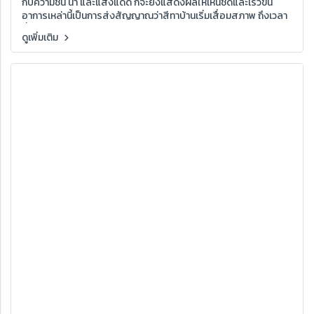
กับความชื้น น้ำ และแสงแดด ก็จะยิ่งแสดงผลให้เห็นชัดและเร็วขึ้น
อาการเหล่านี้เป็นการส่งสัญญาณว่าสีทาบ้านเริ่มเสื่อมสภาพ ถึงเวลา
ที่ต้องทาสีใหม่
ดูเพิ่มเติม