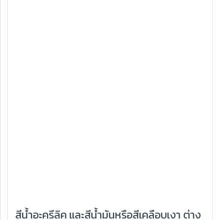
สีน้ำอะครีลิค และสีน้ำมันหรือสีเคลือบเงา ต่าง