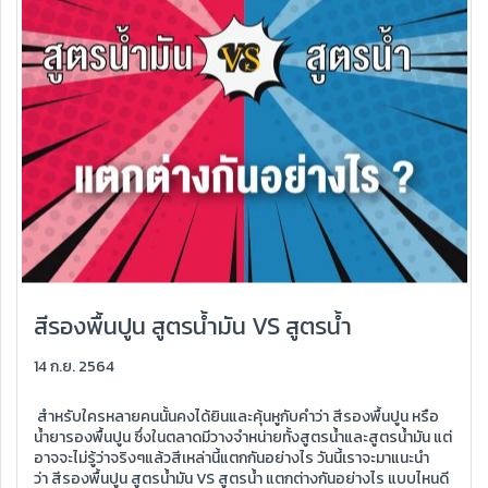
สีรองพื้นปูน สูตรน้ำมัน VS สูตรน้ำ
14 ก.ย. 2564
สำหรับใครหลายคนนั้นคงได้ยินและคุ้นหูกับคำว่า สีรองพื้นปูน หรือ
น้ำยารองพื้นปูน ซึ่งในตลาดมีวางจำหน่ายทั้งสูตรน้ำและสูตรน้ำมัน แต่
อาจจะไม่รู้ว่าจริงๆแล้วสีเหล่านี้แตกกันอย่างไร วันนี้เราจะมาแนะนำ
ว่า สีรองพื้นปูน สูตรน้ำมัน VS สูตรน้ำ แตกต่างกันอย่างไร แบบไหนดี